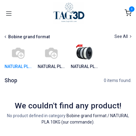
Skip to Content
0
See All
Bobine grand format
NATURAL PLA 10KG (sur commande)
NATURAL PLA 2.5KG (sur commande)
NATURAL PLA 5KG (sur commande)
Shop
0 items found.
We couldn't find any product!
No product defined in category
Bobine grand format / NATURAL
PLA 10KG (sur commande)
.