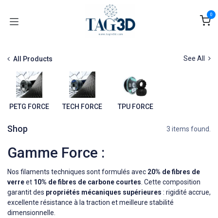
Se rendre au contenu
0
See All
All Products
PETG FORCE
TECH FORCE
TPU FORCE
Shop
3 items found.
Gamme Force :
Nos filaments techniques sont formulés avec
20% de fibres de
verre
et
10% de fibres de carbone courtes
. Cette composition
garantit des
propriétés mécaniques supérieures
: rigidité accrue,
excellente résistance à la traction et meilleure stabilité
dimensionnelle.​